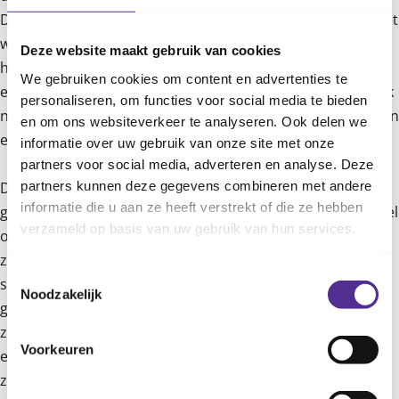
Daniek. Bij haar generatie is er veel meer discussie over het
wel of niet vaccineren. In mijn periode - ik heb 5 kinderen -
Deze website maakt gebruik van cookies
heb ik het laten vaccineren van je kinderen meegekregen
We gebruiken cookies om content en advertenties te
en was er überhaupt geen discussie.’ Corrie vult aan: ‘Als ik
personaliseren, om functies voor social media te bieden
nu hoor dat er twijfel is, vind ik dat heel raar als ik naar mijn
en om ons websiteverkeer te analyseren. Ook delen we
eigen ervaring kijk.’
informatie over uw gebruik van onze site met onze
partners voor social media, adverteren en analyse. Deze
partners kunnen deze gegevens combineren met andere
Daniek reageert: ‘Ik denk dat de hele discussie in mijn
informatie die u aan ze heeft verstrekt of die ze hebben
generatie is begonnen door corona. Het begon met het wel
verzameld op basis van uw gebruik van hun services.
of niet vaccineren van zwangeren tegen corona. Er waren
zo veel wisselende verhalen over dat het wel of niet
Toestemmingsselectie
schadelijk kon zijn. Ik snap dat er twijfel is, maar er zijn
Noodzakelijk
genoeg wetenschappelijk onderbouwde artikelen die laten
zien dat het veilig is. Ook hoop ik dat het helpt om mijn
Voorkeuren
ervaring te delen. Ziekenhuisopnames brengen veel met
zich mee en het is zo’n geruststelling nu ik mijn kinderen