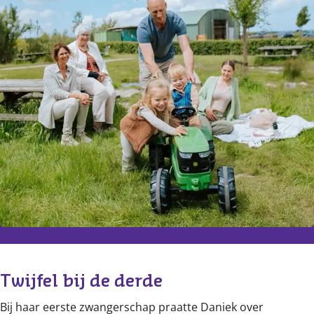
Content
Twijfel bij de derde
Bij haar eerste zwangerschap praatte Daniek over