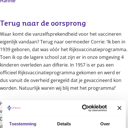
Hannie
Terug naar de oorsprong
Waar komt die vanzelfsprekendheid voor het vaccineren
eigenlijk vandaan? Terug naar oermoeder Corrie: ‘Ik ben in
1939 geboren, dat was vóór het Rijksvaccinatieprogramma.
Toen ik op de lagere school zat zijn er in onze omgeving 4
kinderen overleden aan difterie. In 1957 is er pas een
officieel Rijksvaccinatieprogramma gekomen en werd er
dus vanuit de overheid geregeld dat je gevaccineerd kon
worden. Natuurlijk waren wij blij met het programma!’
Hannie: ‘Als je te maken krijgt met de gevolgen van niet-
vaccineren, heb je er natuurlijk een heel andere kijk op.
Dan wordt het veel sneller een vanzelfsprekendheid het
Toestemming
Details
Over
door te geven aan de volgende generatie, zoals ik aan