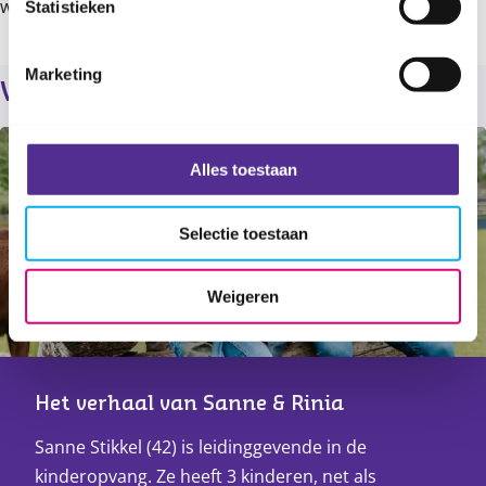
wel gevaccineerd heb.’
Statistieken
Marketing
Verder lezen
Alles toestaan
Selectie toestaan
Weigeren
Het verhaal van Sanne & Rinia
Sanne Stikkel (42) is leidinggevende in de
kinderopvang. Ze heeft 3 kinderen, net als