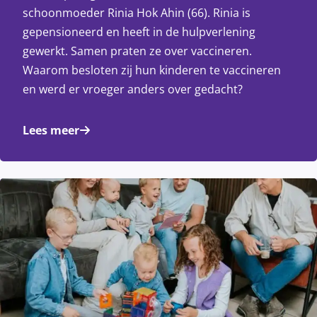
schoonmoeder Rinia Hok Ahin (66). Rinia is
gepensioneerd en heeft in de hulpverlening
gewerkt. Samen praten ze over vaccineren.
Waarom besloten zij hun kinderen te vaccineren
en werd er vroeger anders over gedacht?
Lees meer