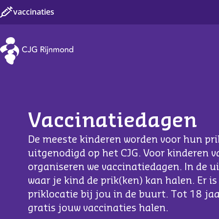
vaccinaties
Hoofdnavigatie
Vaccinaties CJG Rijnmond
DKT
Bof
H
G
Vaccinatiedagen
DKTP
Difterie
M
K
De meeste kinderen worden voor hun pr
DKTP-Hib-HepB
Hepatitis B
G
M
uitgenodigd op het CJG. Voor kinderen v
organiseren we vaccinatiedagen. In de u
DTP
Hib-ziekten
B
M
waar je kind de prik(ken) kan halen. Er is
Pneu
Humaan papillomavirus
R
P
priklocatie bij jou in de buurt. Tot 18 jaa
gratis jouw vaccinaties halen.