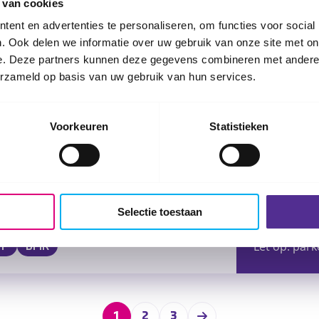
 van cookies
3141 KS
Maa
ent en advertenties te personaliseren, om functies voor social
Routebe
. Ook delen we informatie over uw gebruik van onze site met on
e. Deze partners kunnen deze gegevens combineren met andere i
Let op! Er i
erzameld op basis van uw gebruik van hun services.
parkeerplaa
mogelijk op 
TP
BMR
Voorkeuren
Statistieken
Sporthal 
 2026
J. Witteveen
3201 LX
Spij
Selectie toestaan
Routebe
Let op: park
TP
BMR
1
2
3