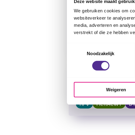
Deze website maakt gebruik
15:00
-
18:00
+ Voeg toe aan agenda
We gebruiken cookies om cont
websiteverkeer te analyseren
media, adverteren en analys
verstrekt of die ze hebben v
HPV
MenACWY
D
Toestemmingsselectie
Noodzakelijk
Rozenburg
dinsdag 22 september
15:00
-
18:00
+ Voeg toe aan agenda
Weigeren
HPV
MenACWY
D