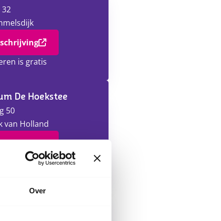
 32
melsdijk
schrijving
eren is gratis
um De Hoekstee
g 50
 van Holland
schrijving
eren is gratis
Over
luis
 Goghlaan 6