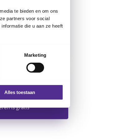
ssluis
 media te bieden en om ons
schrijving
ze partners voor social
nformatie die u aan ze heeft
s een beperkt aantal
tsen. Kom daarom zoveel
de fiets of met het OV.
Marketing
den Oert
laan 1
kenisse
Alles toestaan
schrijving
eren is gratis