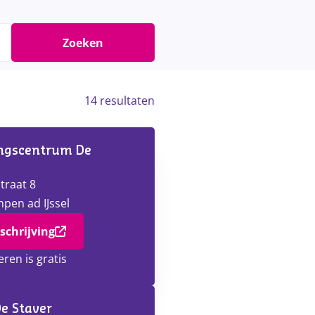
Zoeken
14
resultaten
ngscentrum De
traat 8
mpen ad IJssel
schrijving
eren is gratis
De Staver