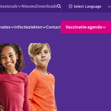
essionals
Nieuws
Downloads
ig
naties
Infectieziekten
Contact
Vaccinatie-agenda
ers
en
Vaccinatiedagen
Inloopspreekuren
bereidheid