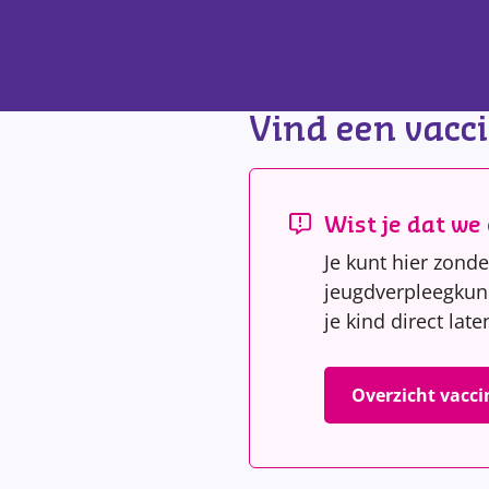
Vind een vacci
Wist je dat we
Je kunt hier zond
jeugdverpleegkundi
je kind direct lat
Overzicht vacci