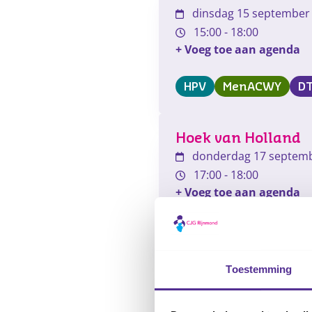
dinsdag 15 september
15:00
-
18:00
+ Voeg toe aan agenda
HPV
MenACWY
D
Hoek van Holland
donderdag 17 septem
17:00
-
18:00
+ Voeg toe aan agenda
HPV
MenACWY
D
Toestemming
Maassluis
maandag 21 septembe