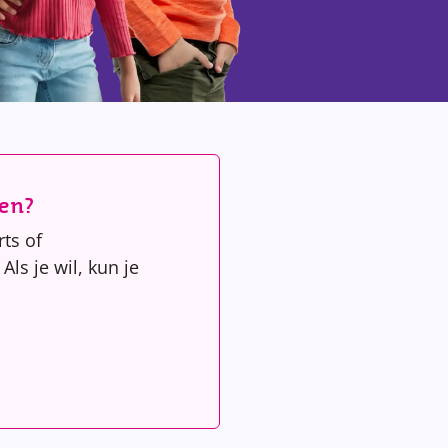
ren?
ts of
ls je wil, kun je