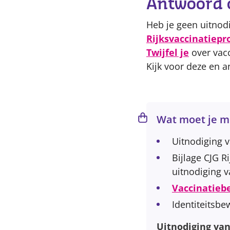
Antwoord 
Heb je geen uitnod
Rijksvaccinatiep
Twijfel je
over vac
Kijk voor deze en 
Wat moet je 
Uitnodiging 
Bijlage CJG 
uitnodiging 
Vaccinatieb
Identiteitsbew
Uitnodiging van