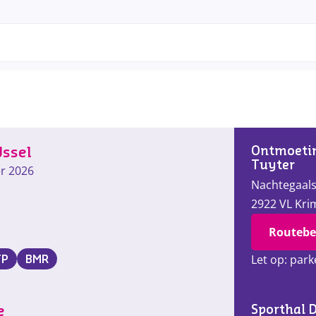
Ontmoeti
Jssel
Tuyter
r 2026
Nachtegaals
2922 VL
Kri
Routebe
Let op: park
TP
BMR
Sporthal 
e