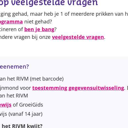
op veelgestelde vragen
iging gehad, maar heb je 1 of meerdere prikken van h
rogramma
niet gehad?
cineren of
ben je bang
?
andere vragen bij onze
veelgestelde vragen
.
meenemen?
van het RIVM (met barcode)
Rijnmond voor
toestemming gegevensuitwisseling
.
van het RIVM
ewijs
of GroeiGids
ijs (vanaf 14 jaar)
 het RIVM kwijt?