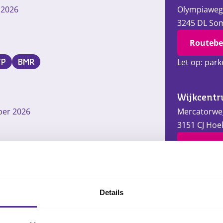
 2026
Olympiaweg
3245 DL
Som
Routebe
Let op: park
TP
BMR
Wijkcentr
ber 2026
Mercatorwe
3151 CJ
Hoek
Routebe
Let op: park
TP
BMR
Details
CJG Maass
r 2026
Vincent van