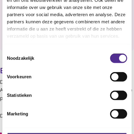
We geven de prik bij baby’s in het bovenbeen. Oudere
informatie over uw gebruik van onze site met onze
kinderen krijgen hem meestal in de bovenarm.
partners voor social media, adverteren en analyse. Deze
partners kunnen deze gegevens combineren met andere
informatie die u aan ze heeft verstrekt of die ze hebben
Zo verloopt een vaccinatie
verzameld op basis van uw gebruik van hun services.
Toestemmingsselectie
Noodzakelijk
Bijwerkingen
Voorkeuren
De prik tegen het RS-virus geeft heel weinig bijwerkingen.
Als baby’s ze krijgen, dan is dit binnen 2 tot 14 dagen na de
Statistieken
prik. Klachten duren meestal 1 tot 3 dagen.
Marketing
De bijwerkingen die het meeste voorkomen zijn:
pijn, roodheid en/of zwelling rond de prikplek;