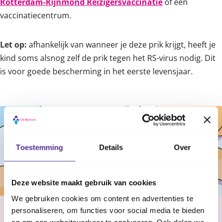
Rotterdam-Rijnmond Reizigersvaccinatie
of een
vaccinatiecentrum.
Let op:
afhankelijk van wanneer je deze prik krijgt, heeft je
kind soms alsnog zelf de prik tegen het RS-virus nodig. Dit
is voor goede bescherming in het eerste levensjaar.
Toestemming
Details
Over
Deze website maakt gebruik van cookies
We gebruiken cookies om content en advertenties te
Plaats van de prik
personaliseren, om functies voor social media te bieden
en om ons websiteverkeer te analyseren. Ook delen we