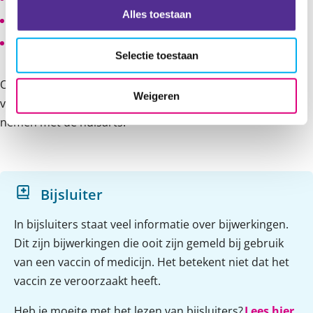
Alles toestaan
huiduitslag;
koorts.
Selectie toestaan
Omdat bijwerkingen van de RS-virusprik zo weinig
Weigeren
voorkomen, adviseren we om bij koorts contact op te
nemen met de huisarts.
Bijsluiter
In bijsluiters staat veel informatie over bijwerkingen.
Dit zijn bijwerkingen die ooit zijn gemeld bij gebruik
van een vaccin of medicijn. Het betekent niet dat het
vaccin ze veroorzaakt heeft.
Heb je moeite met het lezen van bijsluiters?
Lees hier