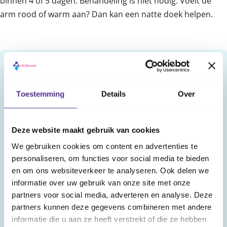
binnen 4 of 5 dagen. Behandeling is niet nodig. Voelt de
arm rood of warm aan? Dan kan een natte doek helpen.
Bijsluiter
In bijsluiters staat veel informatie over bijwerkingen.
Toestemming
Details
Over
Dit zijn bijwerkingen die ooit zijn gemeld bij gebruik
van een vaccin of medicijn. Het betekent niet dat het
vaccin ze veroorzaakt heeft.
Deze website maakt gebruik van cookies
We gebruiken cookies om content en advertenties te
Heb je moeite met het lezen van bijsluiters?
Lees hier
personaliseren, om functies voor social media te bieden
onze tips om bijsluiters makkelijker te kunnen
en om ons websiteverkeer te analyseren. Ook delen we
lezen.
informatie over uw gebruik van onze site met onze
partners voor social media, adverteren en analyse. Deze
partners kunnen deze gegevens combineren met andere
Bijsluiter DKTP-vaccinatie
informatie die u aan ze heeft verstrekt of die ze hebben