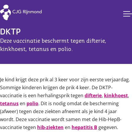
Vaccinaties CJG Rijnmond
DKTP
Deze vaccinatie beschermt tegen difterie,
kinkhoest, tetanus en polio.
Content
Je kind krijgt deze prik al 3 keer voor zijn eerste verjaardag.
Sommige kinderen krijgen de prik 4 keer. De DKTP-
vaccinatie is een herhalingsprik tegen
difterie
,
kinkhoest
,
tetanus
en
polio
. Dit is nodig omdat de bescherming
(afweer) tegen deze ziekten afneemt als je kind 4 jaar
wordt. Deze vaccinatie wordt samen met de Hib-HepB-
vaccinatie tegen
hib-ziekten
en
hepatitis B
gegeven.