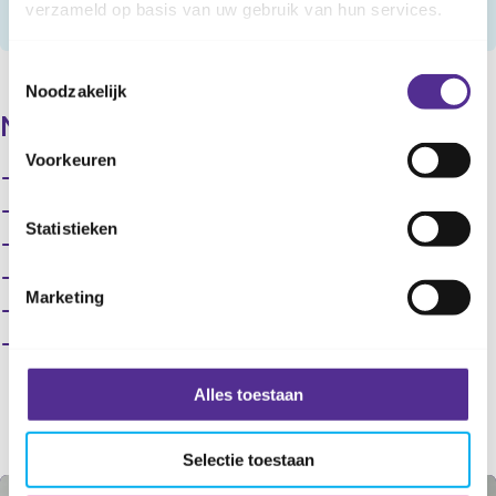
verzameld op basis van uw gebruik van hun services.
Meer informatie DKTP-vaccinatie
Toestemmingsselectie
Noodzakelijk
Meer informatie
Voorkeuren
Wat zit er in een vaccin? (RIVM)
Wat is difterie? (RIVM)
Statistieken
Wat is kinkhoest? (RIVM)
Wat is tetanus? (RIVM)
Marketing
Wat is polio? (RIVM)
Folder: Vaccinaties voor kinderen van 4 jaar
(RIVM)
Alles toestaan
Selectie toestaan